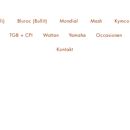
li)
Bluroc (Bullit)
Mondial
Mash
Kymco
TGB + CPI
Wottan
Yamaha
Occasionen
Kontakt