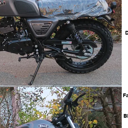
D
Fa
B