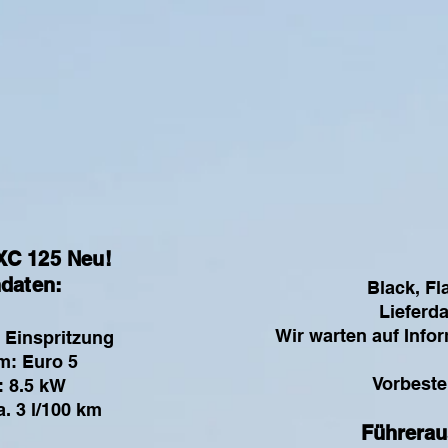
XC 125 Neu!
daten:
Black, Fl
Lieferd
Wir warten auf Infor
t Einspritzung
: Euro 5
Vorbeste
: 8.5 kW
. 3 l/100 km
Führerau