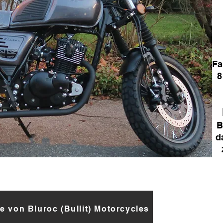
Fa
8
Bi
d
te von Bluroc (Bullit) Motorcycles