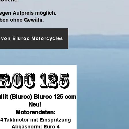
egen Aufpreis möglich.
ben ohne Gewähr.
e von Bluroc Motorcycles
roc 125
llit (Bluroc) Bluroc 125 ccm
Neu!
Motorendaten:
4 Taktmotor mit Einspritzung
Abgasnorm: Euro 4