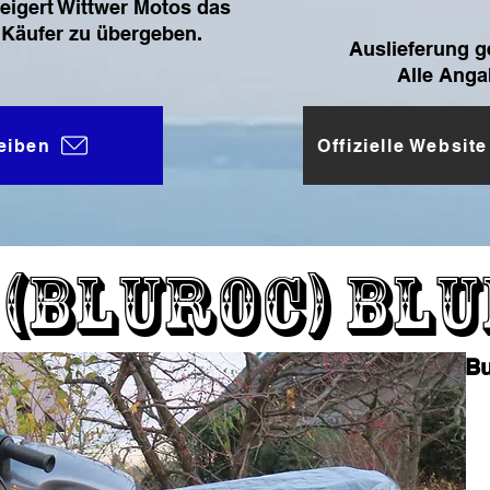
eigert Wittwer Motos das
 Käufer zu übergeben.
Auslieferung g
Alle Anga
eiben
Offizielle Websit
 (Bluroc) Blu
Bu