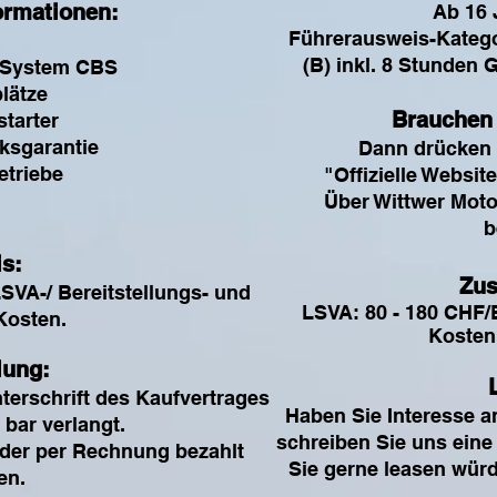
ormationen:
Ab 16 
Führerausweis-Katego
(B) inkl. 8 Stunden
System CBS
plätze
Brauchen 
starter
ksgarantie
Dann drücken 
etriebe
"Offizielle Websit
Über Wittwer Moto
b
is:
Zus
LSVA-/ Bereitstellungs- und
LSVA: 80 - 180 CHF/B
Kosten.
Kosten
lung:
terschrift des Kaufvertrages
Haben Sie Interesse 
 bar verlangt.
schreiben Sie uns eine
oder per Rechnung bezahlt
Sie gerne leasen wür
en.