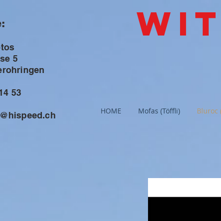
Wi
:
otos
sse 5
erohringen
 14 53
HOME
Mofas (Töffli)
Bluroc (
s@hispeed.ch