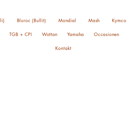
li)
Bluroc (Bullit)
Mondial
Mash
Kymco
TGB + CPI
Wottan
Yamaha
Occasionen
Kontakt