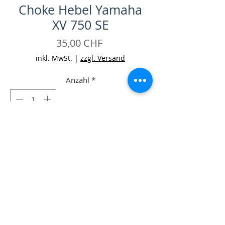
Choke Hebel Yamaha
XV 750 SE
Preis
35,00 CHF
inkl. MwSt.
|
zzgl. Versand
Anzahl
*
In den Warenkorb
Sofortkauf
-Lenkerarmatur links mit Choke Hebel
Yamaha XV 750 SE
-Zustand: Gut, mit Gebrauchsspuren
-Farbe: Schwarz