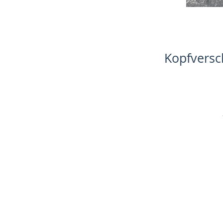
Kopfversc
-K