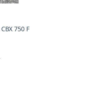
 CBX 750 F
.
gen
r