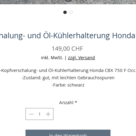
halung- und Öl-Kühlerhalterung Honda
Preis
149,00 CHF
inkl. MwSt.
|
zzgl. Versand
-Kopfverschalung- und Öl-Kühlerhalterung Honda CBX 750 F Occ
-Zustand: gut, mit leichten Gebrauchsspuren
-Farbe: schwarz
-Material: Eisen
eine Garantie (wenn defekt bei erhalt (24 h Frist, Falschbestellun
Anzahl
*
gelten nicht!) = Geld zurück)
-Angaben ohne Gewähr
-Aufgrund einer Preiserhöhung unseres Versandpartners sind wi
gezwungen die Versandpreise um jeweils 1 - 5 CHF zu erhöhen.
In den Warenkorb
Vielen Dank für Ihr Verständnis!