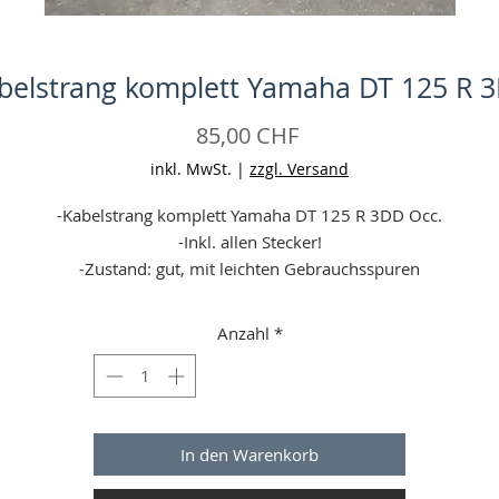
belstrang komplett Yamaha DT 125 R 
Preis
85,00 CHF
inkl. MwSt.
|
zzgl. Versand
-Kabelstrang komplett Yamaha DT 125 R 3DD Occ.
-Inkl. allen Stecker!
-Zustand: gut, mit leichten Gebrauchsspuren
eine Garantie (wenn defekt bei erhalt (24 h Frist, Falschbestellun
gelten nicht!) = Geld zurück)
Anzahl
*
-Angaben ohne Gewähr
-Aufgrund einer Preiserhöhung unseres Versandpartners sind wi
gezwungen die Versandpreise um jeweils 1 - 5 CHF zu erhöhen.
Vielen Dank für Ihr Verständnis!
In den Warenkorb