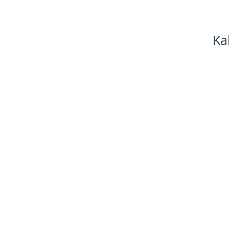
Ka
-K