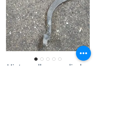
Hinterradbremszylinder
mit Bremshebel
Preis
99,00 CHF
inkl. MwSt.
|
zzgl. Versand
Anzahl
*