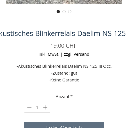
kustisches Blinkerrelais Daelim NS 125 I
Preis
19,00 CHF
inkl. MwSt.
|
zzgl. Versand
-Akustisches Blinkerrelais Daelim NS 125 III Occ.
-Zustand: gut
-Keine Garantie
-Angaben ohne Gewähr
Anzahl
*
In den Warenkorb