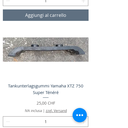
Aggiungi al carrello
Tankunterlagsgummi Yamaha XTZ 750
Super Ténéré
Prezzo
25,00 CHF
IVA inclusa
|
zzgl. Versand