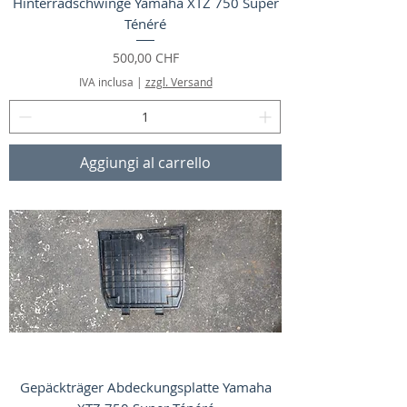
Hinterradschwinge Yamaha XTZ 750 Super
Ténéré
Prezzo
500,00 CHF
IVA inclusa
|
zzgl. Versand
Aggiungi al carrello
Gepäckträger Abdeckungsplatte Yamaha