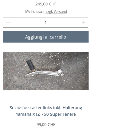
Prezzo
249,00 CHF
IVA inclusa
|
zzgl. Versand
Aggiungi al carrello
Soziusfussraster links inkl. Halterung
Yamaha XTZ 750 Super Ténéré
Prezzo
99,00 CHF