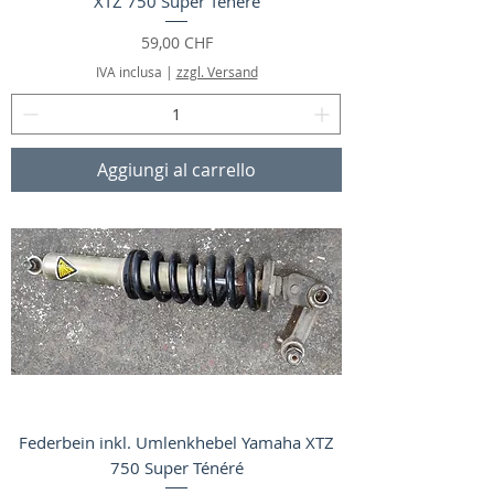
XTZ 750 Super Ténéré
Prezzo
59,00 CHF
IVA inclusa
|
zzgl. Versand
Aggiungi al carrello
Federbein inkl. Umlenkhebel Yamaha XTZ
750 Super Ténéré