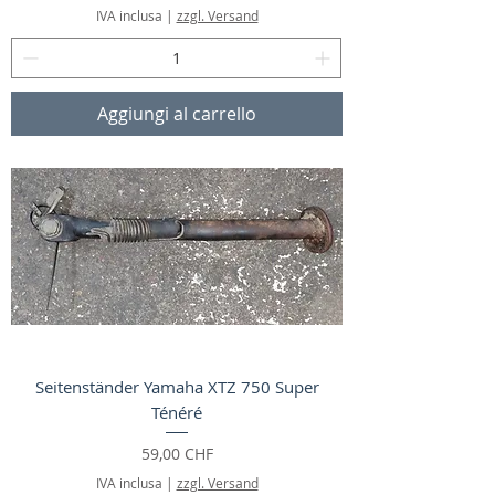
IVA inclusa
|
zzgl. Versand
Aggiungi al carrello
Seitenständer Yamaha XTZ 750 Super
Ténéré
Prezzo
59,00 CHF
IVA inclusa
|
zzgl. Versand