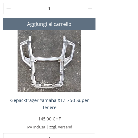
Aggiungi al carrello
Gepäckträger Yamaha XTZ 750 Super
Ténéré
Prezzo
145,00 CHF
IVA inclusa
|
zzgl. Versand