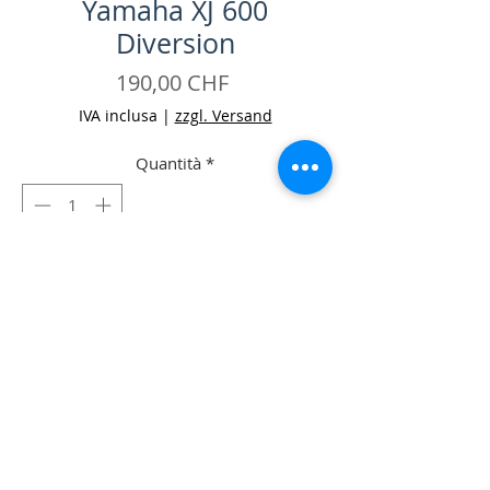
Yamaha XJ 600
Diversion
Prezzo
190,00 CHF
IVA inclusa
|
zzgl. Versand
Quantità
*
Aggiungi al carrello
Acquista ora
-Vorderrad komplett Yamaha XJ 600
Diversion Occ.
-Inkl. Pneu, Bremsscheibe und
Tachoschnecke