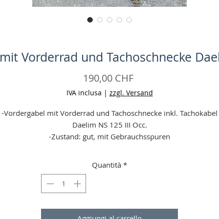
mit Vorderrad und Tachoschnecke Dael
Prezzo
190,00 CHF
IVA inclusa
|
zzgl. Versand
-Vordergabel mit Vorderrad und Tachoschnecke inkl. Tachokabel
Daelim NS 125 III Occ.
-Zustand: gut, mit Gebrauchsspuren
-Einzelteile auf Anfrage erhätlich
-Reifen Grösse: 12 Zoll
Quantità
*
-Keine Garantie
-Angaben ohne Gewähr
Aggiungi al carrello