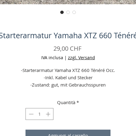
Starterarmatur Yamaha XTZ 660 Ténér
Prezzo
29,00 CHF
IVA inclusa
|
zzgl. Versand
-Starterarmatur Yamaha XTZ 660 Ténéré Occ.
-Inkl. Kabel und Stecker
-Zustand: gut, mit Gebrauchsspuren
-Keine Garantie (wenn Defekt bei erhalt (24 h Frist,
Falschbestellungen gelten nicht!) = Geld zurück)
Quantità
*
-Angaben ohne Gewähr
Aggiungi al carrello