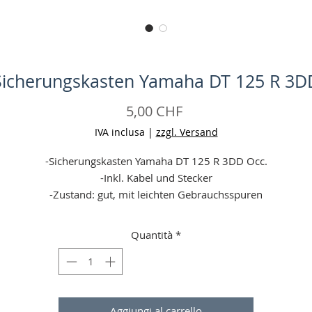
Sicherungskasten Yamaha DT 125 R 3D
Prezzo
5,00 CHF
IVA inclusa
|
zzgl. Versand
-Sicherungskasten Yamaha DT 125 R 3DD Occ.
-Inkl. Kabel und Stecker
-Zustand: gut, mit leichten Gebrauchsspuren
eine Garantie (wenn defekt bei erhalt (24 h Frist, Falschbestellun
gelten nicht!) = Geld zurück)
Quantità
*
-Angaben ohne Gewähr
-Aufgrund einer Preiserhöhung unseres Versandpartners sind wi
gezwungen die Versandpreise um jeweils 1 - 5 CHF zu erhöhen.
Vielen Dank für Ihr Verständnis!
Aggiungi al carrello