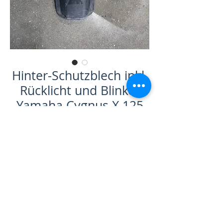
Hinter-Schutzblech inkl.
Rücklicht und Blinker
Yamaha Cygnus X 125
Prezzo
59,00 CHF
IVA inclusa
|
zzgl. Versand
Esaurito
-Hinter-Schutzblech inkl. Rücklicht und
Blinker Yamaha Cygnus X 125 Occ.
-Zustand: gebraucht