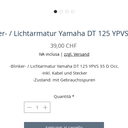
er- / Lichtarmatur Yamaha DT 125 YPV
Prezzo
39,00 CHF
IVA inclusa
|
zzgl. Versand
-Blinker- / Lichtarmatur Yamaha DT 125 YPVS 35 D Occ.
-Inkl. Kabel und Stecker
-Zustand: mit Gebrauchsspuren
-Keine Garantie
-Angaben ohne Gewähr
Quantità
*
Aggiungi al carrello