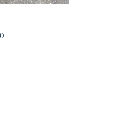
50
gen
r