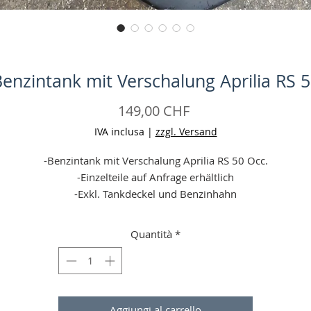
enzintank mit Verschalung Aprilia RS 
Prezzo
149,00 CHF
IVA inclusa
|
zzgl. Versand
-Benzintank mit Verschalung Aprilia RS 50 Occ.
-Einzelteile auf Anfrage erhältlich
-Exkl. Tankdeckel und Benzinhahn
-Zustand: gut, mit leichten Gebrauchsspuren
-Farbe: schwarz
Quantità
*
-Material Kunststoff
eine Garantie (wenn defekt bei erhalt (24 h Frist, Falschbestellun
gelten nicht!) = Geld zurück)
-Angaben ohne Gewähr
Aggiungi al carrello
-Aufgrund einer Preiserhöhung unseres Versandpartners sind wi