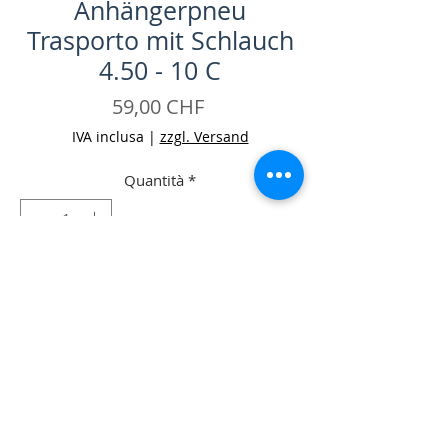
Anhängerpneu
Trasporto mit Schlauch
4.50 - 10 C
Prezzo
59,00 CHF
IVA inclusa
|
zzgl. Versand
Quantità
*
Aggiungi al carrello
Acquista ora
-Anhängerpneu Trasporto mit Schlauch
4.50 - 10 C Occ.
-Zustand: gut