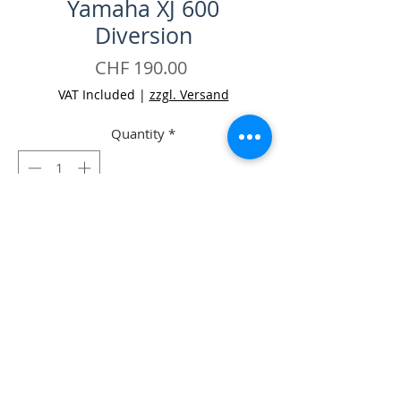
Yamaha XJ 600
Diversion
Price
CHF 190.00
VAT Included
|
zzgl. Versand
Quantity
*
Add to Cart
Buy Now
-Vorderrad komplett Yamaha XJ 600
Diversion Occ.
-Inkl. Pneu, Bremsscheibe und
Tachoschnecke