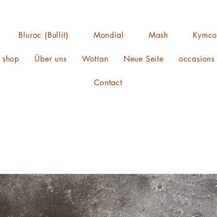
Bluroc (Bullit)
Mondial
Mash
Kymc
s shop
Über uns
Wottan
Neue Seite
occasions
Contact