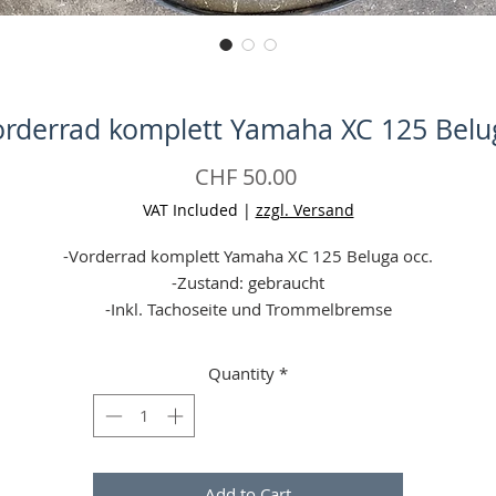
orderrad komplett Yamaha XC 125 Belu
Price
CHF 50.00
VAT Included
|
zzgl. Versand
-Vorderrad komplett Yamaha XC 125 Beluga occ.
-Zustand: gebraucht
-Inkl. Tachoseite und Trommelbremse
-Grösse: 10 Zoll
-Material: Alu
Quantity
*
-Keine Garantie
-Angaben ohne Gewähr
Add to Cart