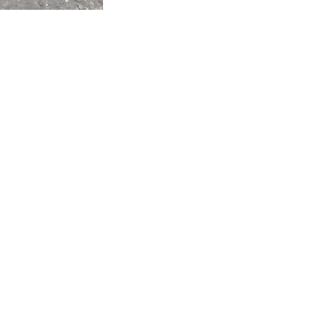
gen
r