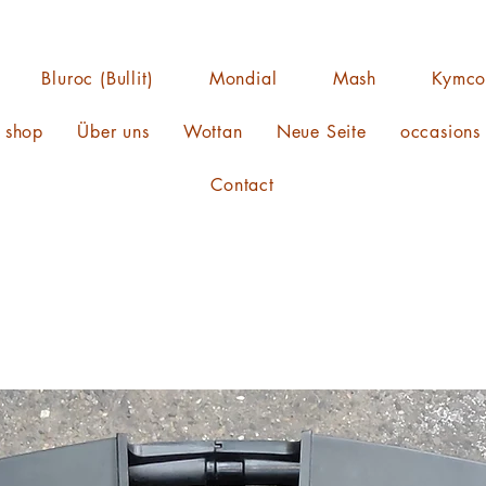
Bluroc (Bullit)
Mondial
Mash
Kymc
s shop
Über uns
Wottan
Neue Seite
occasions
Contact