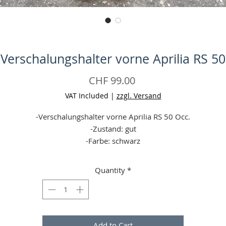
Verschalungshalter vorne Aprilia RS 50
Price
CHF 99.00
VAT Included
|
zzgl. Versand
-Verschalungshalter vorne Aprilia RS 50 Occ.
-Zustand: gut
-Farbe: schwarz
-Material Kunststoff
eine Garantie (wenn defekt bei erhalt (24 h Frist, Falschbestellun
Quantity
*
gelten nicht!) = Geld zurück)
-Angaben ohne Gewähr
-Aufgrund einer Preiserhöhung unseres Versandpartners sind wi
gezwungen die Versandpreise um jeweils 1 - 5 CHF zu erhöhen.
Add to Cart
Vielen Dank für Ihr Verständnis!