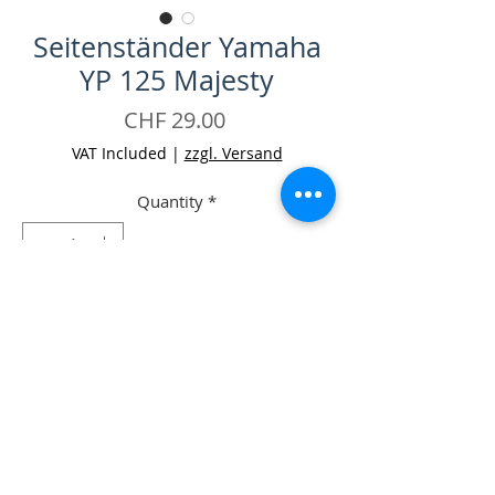
Seitenständer Yamaha
YP 125 Majesty
Price
CHF 29.00
VAT Included
|
zzgl. Versand
Quantity
*
Add to Cart
Buy Now
-Seitenständer Yamaha YP 125 Majesty
Occ.
-Zustand: mit leichten Gebrauchsspuren