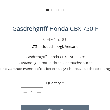
Gasdrehgriff Honda CBX 750 F
Price
CHF 15.00
VAT Included
|
zzgl. Versand
-Gasdrehgriff Honda CBX 750 F Occ.
-Zustand: gut, mit leichten Gebrauchsspuren
eine Garantie (wenn defekt bei erhalt (24 h Frist, Falschbestellun
gelten nicht!) = Geld zurück)
-Angaben ohne Gewähr
Quantity
*
-Aufgrund einer Preiserhöhung unseres Versandpartners sind wi
gezwungen die Versandpreise um jeweils 1 - 5 CHF zu erhöhen.
Vielen Dank für Ihr Verständnis!
Add to Cart