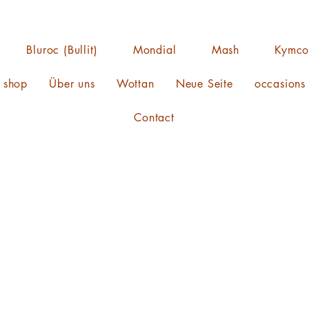
Bluroc (Bullit)
Mondial
Mash
Kymc
s shop
Über uns
Wottan
Neue Seite
occasions
Contact