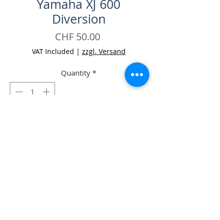
Yamaha XJ 600
Diversion
Price
CHF 50.00
VAT Included
|
zzgl. Versand
Quantity
*
Add to Cart
Buy Now
-Fussraster-Halteplatte inkl. Schalthebel
links Yamaha XJ 600 Diversion Occ.
-Einzelteil-Kauf auf Anfrage möglich!
-Zustand: gut mit Gebrauchsspuren