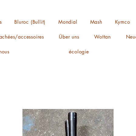
s
Bluroc (Bullit)
Mondial
Mash
Kymco
achées/accessoires
Über uns
Wottan
Neue
nous
écologie