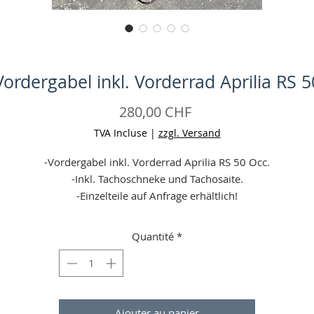
Vordergabel inkl. Vorderrad Aprilia RS 5
Prix
280,00 CHF
TVA Incluse
|
zzgl. Versand
-Vordergabel inkl. Vorderrad Aprilia RS 50 Occ.
-Inkl. Tachoschneke und Tachosaite.
-Einzelteile auf Anfrage erhältlich!
-Zustand: gut, mit leichten Gebrauchsspuren (Bremsscheibe unte
Limit!)
Quantité
*
-Reifengrösse: 17 Zoll
eine Garantie (wenn defekt bei erhalt (24 h Frist, Falschbestellun
gelten nicht!) = Geld zurück)
-Angaben ohne Gewähr
Ajouter au panier
-Aufgrund einer Preiserhöhung unseres Versandpartners sind wi