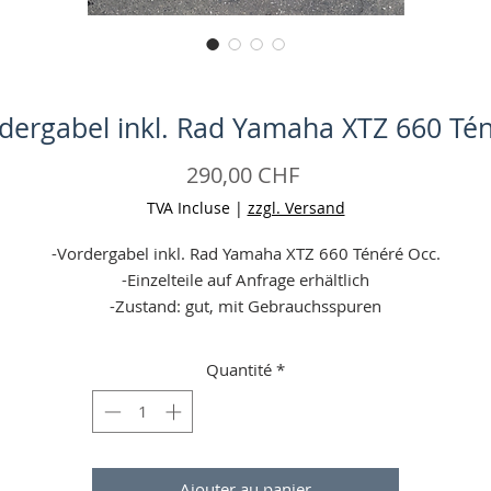
dergabel inkl. Rad Yamaha XTZ 660 Té
Prix
290,00 CHF
TVA Incluse
|
zzgl. Versand
-Vordergabel inkl. Rad Yamaha XTZ 660 Ténéré Occ.
-Einzelteile auf Anfrage erhältlich
-Zustand: gut, mit Gebrauchsspuren
-Keine Garantie (wenn Defekt bei erhalt (24 h Frist,
Falschbestellungen gelten nicht!) = Geld zurück)
Quantité
*
-Angaben ohne Gewähr
Ajouter au panier