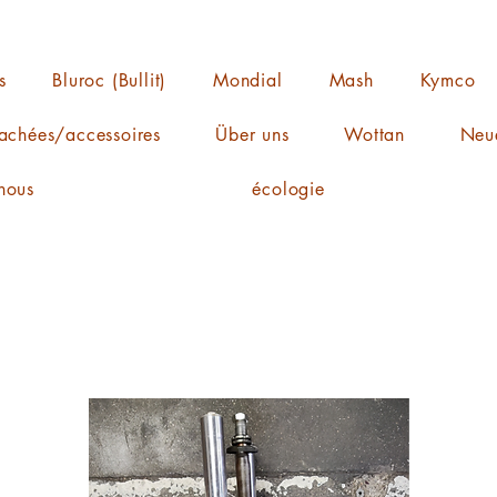
s
Bluroc (Bullit)
Mondial
Mash
Kymco
achées/accessoires
Über uns
Wottan
Neue
nous
écologie