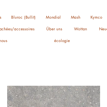
s
Bluroc (Bullit)
Mondial
Mash
Kymco
achées/accessoires
Über uns
Wottan
Neue
nous
écologie