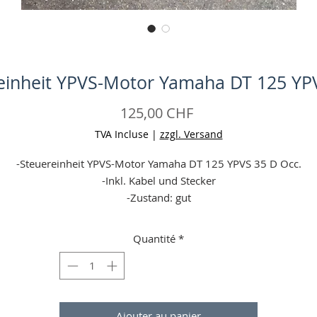
einheit YPVS-Motor Yamaha DT 125 YP
Prix
125,00 CHF
TVA Incluse
|
zzgl. Versand
-Steuereinheit YPVS-Motor Yamaha DT 125 YPVS 35 D Occ.
-Inkl. Kabel und Stecker
-Zustand: gut
-Keine Garantie
-Angaben ohne Gewähr
Quantité
*
Ajouter au panier