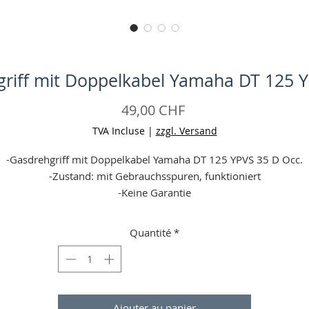
riff mit Doppelkabel Yamaha DT 125 
Prix
49,00 CHF
TVA Incluse
|
zzgl. Versand
-Gasdrehgriff mit Doppelkabel Yamaha DT 125 YPVS 35 D Occ.
-Zustand: mit Gebrauchsspuren, funktioniert
-Keine Garantie
-Angaben ohne Gewähr
Quantité
*
Ajouter au panier