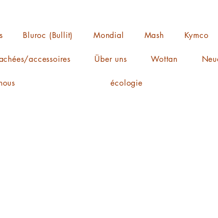
s
Bluroc (Bullit)
Mondial
Mash
Kymco
achées/accessoires
Über uns
Wottan
Neue
nous
écologie