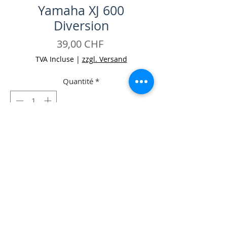
Yamaha XJ 600
Diversion
Prix
39,00 CHF
TVA Incluse
|
zzgl. Versand
Quantité
*
Ajouter au panier
Commander et payer
-Blinker-Kombirelais Yamaha XJ 600
Diversion Occ.
-Zustand: gut
-Keine Garantie